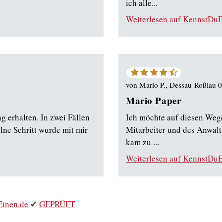
ich alle...
Weiterlesen auf KennstDuE
4.75
von
5
von
Mario P., Dessau-Roßlau 
Sternen
Mario Paper
g erhalten. In zwei Fällen
Ich möchte auf diesen Wege 
lne Schritt wurde mit mir
Mitarbeiter und des Anwalts
kam zu ...
Weiterlesen auf KennstDuE
inen.de
✔
GEPRÜFT