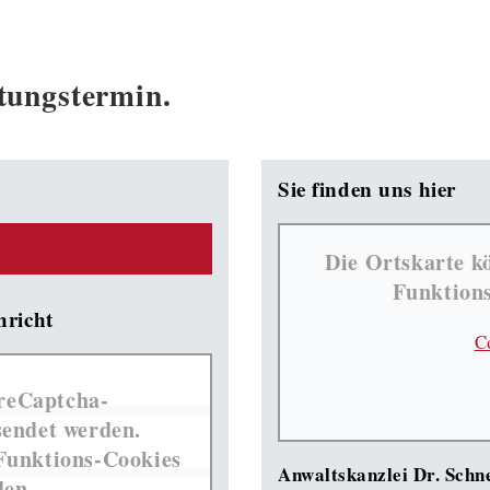
tungstermin.
Sie finden uns hier
Die Ortskarte k
Funktions
hricht
C
reCaptcha-
sendet werden.
Funktions-Cookies
Anwaltskanzlei Dr. Schn
den.