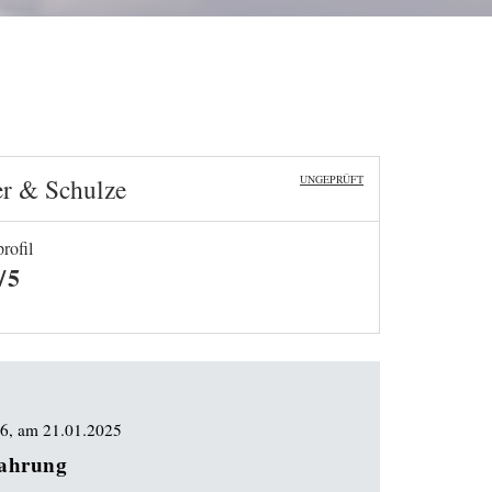
er & Schulze
UNGEPRÜFT
rofil
/5
46
, am
21.01.2025
fahrung