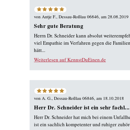
5
von
5
von
Antje F., Dessau-Roßlau 06846
, am
28.08.2019
Sternen
Sehr gute Beratung
Herrn Dr. Schneider kann absolut weiterempfeh
viel Empathie im Verfahren gegen die Familien
hätt...
Weiterlesen auf KennstDuEinen.de
5
von
5
von
A. G., Dessau-Roßlau 06846
, am
18.10.2018
Sternen
Herr Dr. Schneider ist ein sehr fachl...
Herr Dr. Schneider hat mich bei einem Unfallh
ist ein sachlich kompetenter und ruhiger zuhö