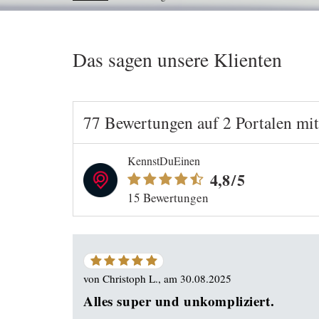
Das sagen unsere Klienten
77 Bewertungen
auf
2 Portalen
mi
KennstDuEinen
4,8
/5
15 Bewertungen
5
von
5
von
Christoph L.
, am
30.08.2025
Sternen
Alles super und unkompliziert.