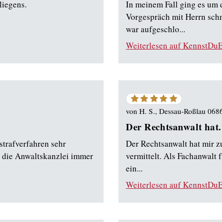
liegens.
In meinem Fall ging es um 
Vorgespräch mit Herrn schn
war aufgeschlo...
Weiterlesen auf KennstDuE
5
von
5
von
H. S., Dessau-Roßlau 068
Sternen
Der Rechtsanwalt hat.
strafverfahren sehr
Der Rechtsanwalt hat mir 
 die Anwaltskanzlei immer
vermittelt. Als Fachanwalt 
ein...
Weiterlesen auf KennstDuE