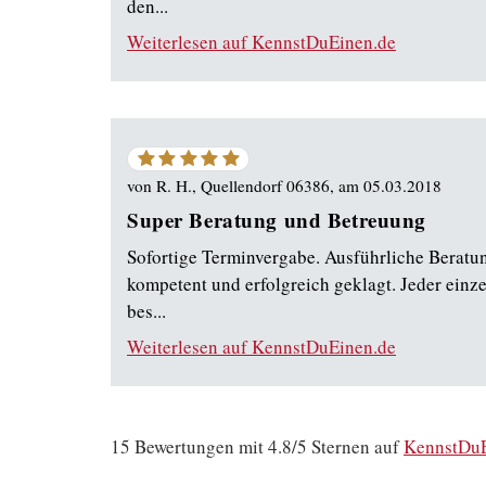
den...
Weiterlesen auf KennstDuEinen.de
5
von
5
von
R. H., Quellendorf 06386
, am
05.03.2018
Sternen
Super Beratung und Betreuung
Sofortige Terminvergabe. Ausführliche Beratun
kompetent und erfolgreich geklagt. Jeder einze
bes...
Weiterlesen auf KennstDuEinen.de
15
Bewertungen mit
4.8
/5 Sternen auf
KennstDuE