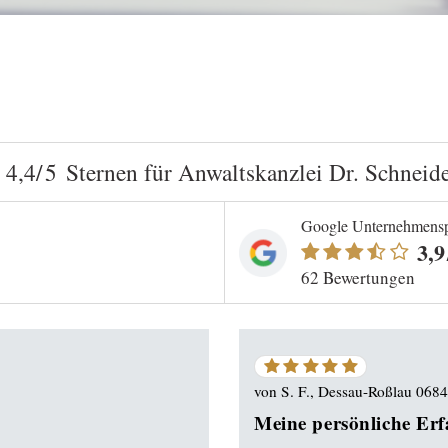
t
4,4
/5
Sternen
für
Anwaltskanzlei Dr. Schneid
Google Unternehmensp
3,9
62 Bewertungen
5
von
5
von
S. F., Dessau-Roßlau 068
Sternen
Meine persönliche Er