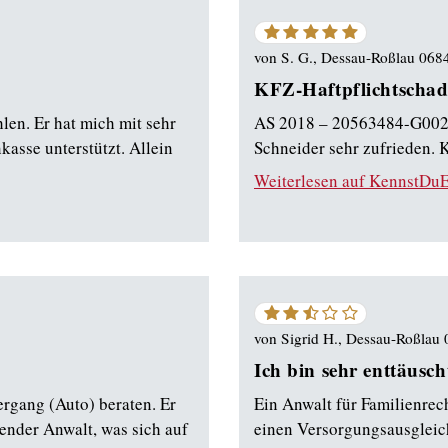
5
von
5
von
S. G., Dessau-Roßlau 068
Sternen
KFZ-Haftpflichtschad
len. Er hat mich mit sehr
AS 2018 – 20563484-G002 
kasse unterstützt. Allein
Schneider sehr zufrieden. 
Weiterlesen auf KennstDuE
2.75
von
5
von
Sigrid H., Dessau-Roßlau
Sternen
Ich bin sehr enttäusch
ergang (Auto) beraten. Er
Ein Anwalt für Familienrec
render Anwalt, was sich auf
einen Versorgungsausgleic